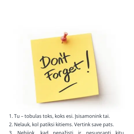
1. Tu – tobulas toks, koks esi. Įsisamonink tai.
2. Nelauk, kol patiksi kitiems. Vertink save pats.
3. Nebijok, kad nepažįsti ir nesupranti kitų.