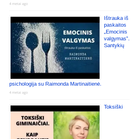
4 metai ago
Ištrauka iš
paskaitos
„Emocinis
valgymas”.
Santykių
psichologija su Raimonda Martinaitienė.
4 metai ago
Toksiški