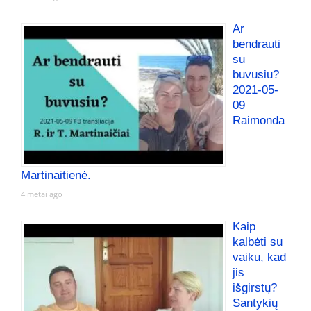
Ar
bendrauti
su
buvusiu?
2021-05-
09
Raimonda
Martinaitienė.
4 metai ago
Kaip
kalbėti su
vaiku, kad
jis
išgirstų?
Santykių