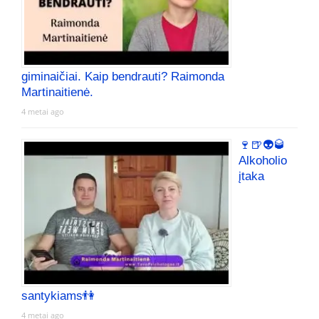
giminaičiai. Kaip bendrauti? Raimonda
Martinaitienė.
4 metai ago
🍷🍺👽🥃
Alkoholio
įtaka
santykiams👫
4 metai ago