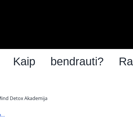
ai. Kaip bendrauti? R
 Mind Detox Akademija
n…