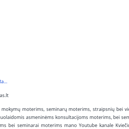
Ra…
s.lt
ug mokymų moterims, seminarų moterims, straipsnių bei vi
 nuolaidomis asmeninėms konsultacijoms moterims, bei s
ims bei seminarai moterims mano Youtube kanale Kvieči