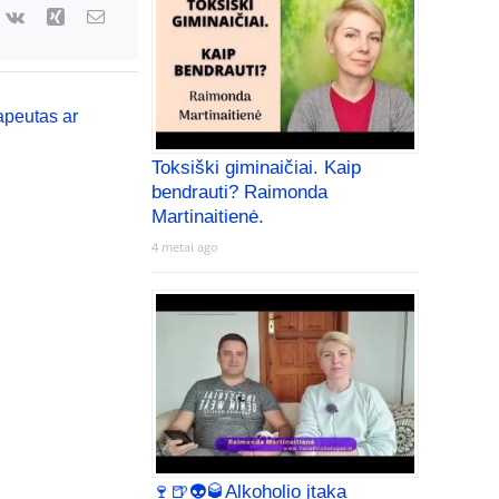
apeutas ar
Toksiški giminaičiai. Kaip
bendrauti? Raimonda
Martinaitienė.
4 metai ago
🍷🍺👽🥃Alkoholio įtaka