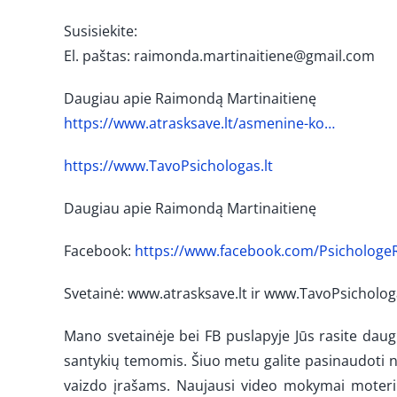
Susisiekite:
El. paštas: raimonda.martinaitiene@gmail.com
Daugiau apie Raimondą Martinaitienę
https://www.atrasksave.lt/asmenine-ko…
https://www.TavoPsichologas.lt
Daugiau apie Raimondą Martinaitienę
Facebook:
https://www.facebook.com/Psichologe
Svetainė: www.atrasksave.lt ir www.TavoPsichologa
Mano svetainėje bei FB puslapyje Jūs rasite da
santykių temomis. Šiuo metu galite pasinaudoti
vaizdo įrašams. Naujausi video mokymai moter