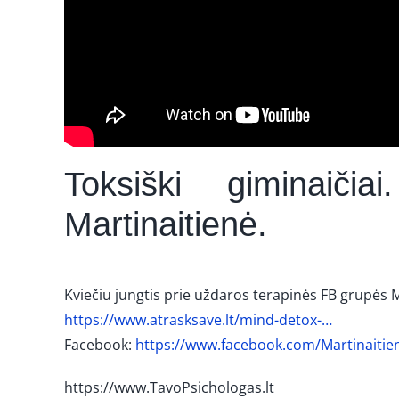
Toksiški giminaiči
Martinaitienė.
Kviečiu jungtis prie uždaros terapinės FB grupės
https://www.atrasksave.lt/mind-detox-…
Facebook:
https://www.facebook.com/Martinaitie
https://www.TavoPsichologas.lt