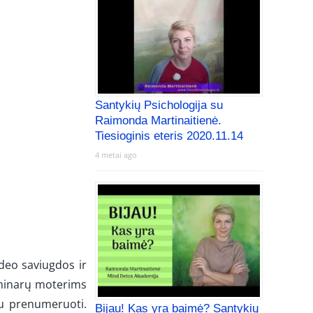
Santykių Psichologija su
Raimonda Martinaitienė.
Tiesioginis eteris 2020.11.14
4 metai ago
deo saviugdos ir
eminarų moterims
u prenumeruoti.
Bijau! Kas yra baimė? Santykių