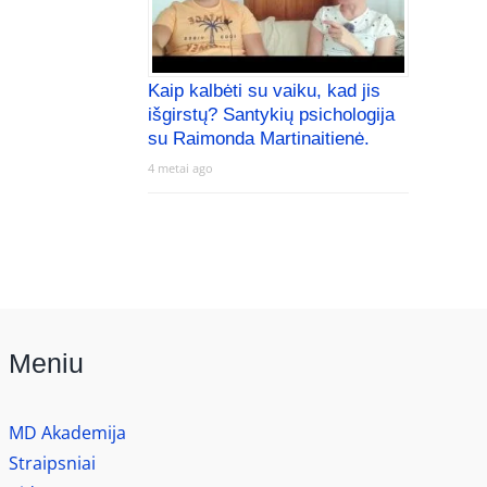
Kaip kalbėti su vaiku, kad jis
išgirstų? Santykių psichologija
su Raimonda Martinaitienė.
4 metai ago
Meniu
MD Akademija
Straipsniai