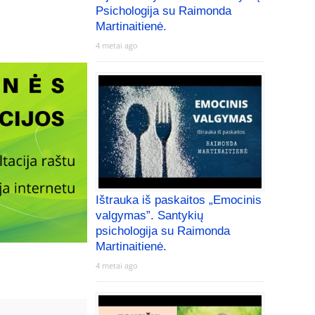
Psichologija su Raimonda
Martinaitienė.
4 metai ago
Ištrauka iš paskaitos „Emocinis
valgymas”. Santykių
psichologija su Raimonda
Martinaitienė.
4 metai ago