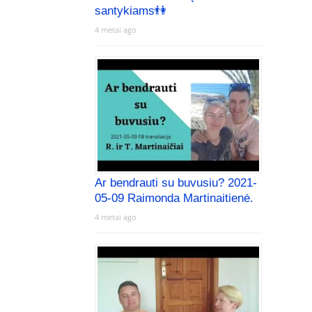
santykiams👫
4 metai ago
Ar bendrauti su buvusiu? 2021-
05-09 Raimonda Martinaitienė.
4 metai ago