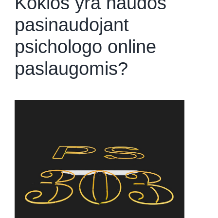
Kokios yra naudos
pasinaudojant
psichologo online
paslaugomis?