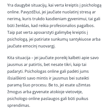
Yra daugybė situacijų, kai verta kreiptis į psichologą
online. Pavyzdžiui, jei jaučiate nuolatinį stresą ar
nerimą, kuris trukdo kasdieniam gyvenimui, tai gali
būti ženklas, kad reikia profesionalios pagalbos.
Taip pat verta apsvarstyti galimybę kreiptis į
psichologą, jei patiriate sunkumų santykiuose arba
jaučiate emocinį nuovargį.
Kita situacija – jei jaučiate poreikį kalbėti apie savo
jausmus ar patirtis, bet nesate tikri, kaip tai
padaryti. Psichologas online gali padėti jums
išsiaiškinti savo mintis ir jausmus bei suteikti
paramą šiuo procesu. Be to, jei esate užimtas
žmogus arba gyvenate atokioje vietovėje,
psichologo online paslaugos gali būti puikus
sprendimas.