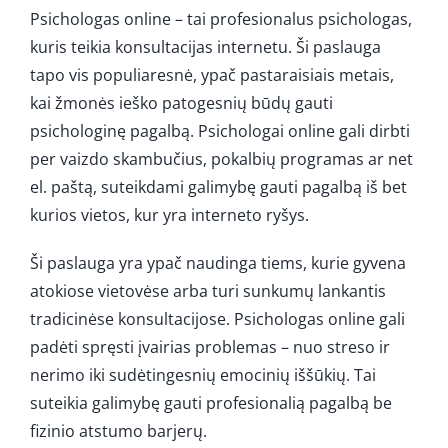
Psichologas online – tai profesionalus psichologas,
kuris teikia konsultacijas internetu. Ši paslauga
tapo vis populiaresnė, ypač pastaraisiais metais,
kai žmonės ieško patogesnių būdų gauti
psichologinę pagalbą. Psichologai online gali dirbti
per vaizdo skambučius, pokalbių programas ar net
el. paštą, suteikdami galimybę gauti pagalbą iš bet
kurios vietos, kur yra interneto ryšys.
Ši paslauga yra ypač naudinga tiems, kurie gyvena
atokiose vietovėse arba turi sunkumų lankantis
tradicinėse konsultacijose. Psichologas online gali
padėti spręsti įvairias problemas – nuo streso ir
nerimo iki sudėtingesnių emocinių iššūkių. Tai
suteikia galimybę gauti profesionalią pagalbą be
fizinio atstumo barjerų.