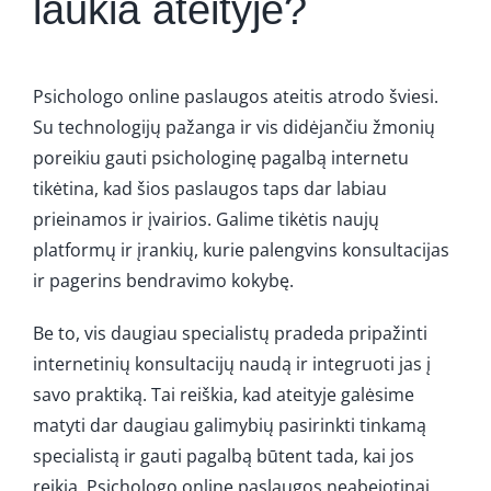
laukia ateityje?
Psichologo online paslaugos ateitis atrodo šviesi.
Su technologijų pažanga ir vis didėjančiu žmonių
poreikiu gauti psichologinę pagalbą internetu
tikėtina, kad šios paslaugos taps dar labiau
prieinamos ir įvairios. Galime tikėtis naujų
platformų ir įrankių, kurie palengvins konsultacijas
ir pagerins bendravimo kokybę.
Be to, vis daugiau specialistų pradeda pripažinti
internetinių konsultacijų naudą ir integruoti jas į
savo praktiką. Tai reiškia, kad ateityje galėsime
matyti dar daugiau galimybių pasirinkti tinkamą
specialistą ir gauti pagalbą būtent tada, kai jos
reikia. Psichologo online paslaugos neabejotinai