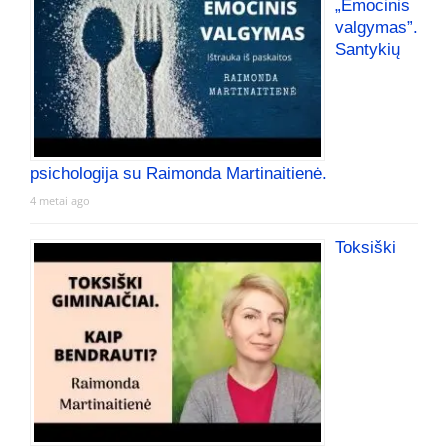
„Emocinis
valgymas”.
Santykių
psichologija su Raimonda Martinaitienė.
4 metai ago
Toksiški