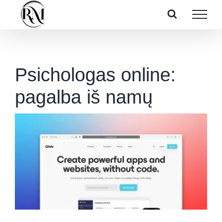
Skip
to
content
Psichologas online:
pagalba iš namų