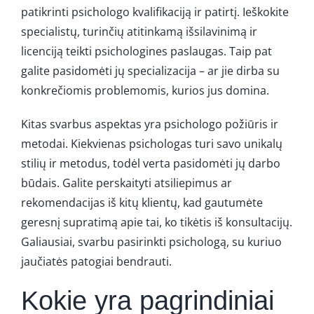
patikrinti psichologo kvalifikaciją ir patirtį. Ieškokite
specialistų, turinčių atitinkamą išsilavinimą ir
licenciją teikti psichologines paslaugas. Taip pat
galite pasidomėti jų specializacija – ar jie dirba su
konkrečiomis problemomis, kurios jus domina.
Kitas svarbus aspektas yra psichologo požiūris ir
metodai. Kiekvienas psichologas turi savo unikalų
stilių ir metodus, todėl verta pasidomėti jų darbo
būdais. Galite perskaityti atsiliepimus ar
rekomendacijas iš kitų klientų, kad gautumėte
geresnį supratimą apie tai, ko tikėtis iš konsultacijų.
Galiausiai, svarbu pasirinkti psichologą, su kuriuo
jaučiatės patogiai bendrauti.
Kokie yra pagrindiniai