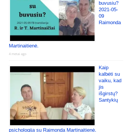
buvusiu?
2021-05-
09
Raimonda
Martinaitienė.
4 metai ago
Kaip
kalbėti su
vaiku, kad
jis
išgirstų?
Santykių
psichologija su Raimonda Martinaitienė.