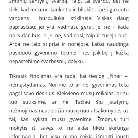
žmonių santykių svarbą. Taip, tai svarbu, bet ne
tiek, kad imtume kankintis ir bliukšti, tarsi gazuoto
vandens burbuliukai stiklinėje. Viskas daug
paprasčiau: jei yra, vadinasi, gerai, jei ne – kada
nors dar bus, o jei ne, vadinasi, taip ir turėjo būti.
Arba ne taip stipriai ir norėjote. Labai naudinga
pasiduoti gyvenimo tėkmei, nes įsikibę į kažką
nepastebime svarbesnių dalykų.
Tikrasis žinojimas yra tada, kai tiesiog „žinai“ –
nemąstydamas. Norime to ar ne, gyvenimas teka
pagal savo dėsnius. Kiekvieno mūsų reikalas, ar su
tuo sutiksime, ar ne. Tačiau šių įstatymų
nežinojimas neatleidžia mūsų nuo atsakomybės už
tai, kas vyksta mūsų gyvenime. Žmogus turi
mokytis iš savęs, o ne aklai tikėti skirtinga
informacija, bet visų pirma reikia išmokti jausti