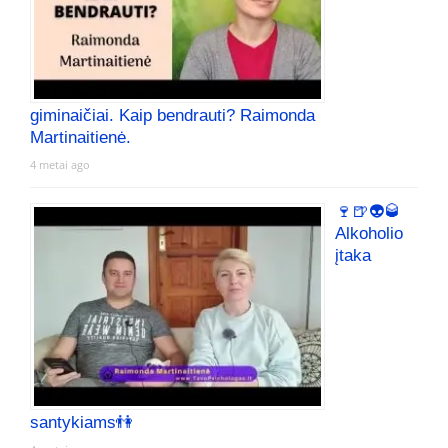
giminaičiai. Kaip bendrauti? Raimonda
Martinaitienė.
4 metai ago
🍷🍺👽🥃
Alkoholio
įtaka
santykiams👫