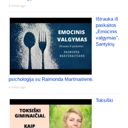
4 metai ago
Ištrauka iš
paskaitos
„Emocinis
valgymas”.
Santykių
psichologija su Raimonda Martinaitienė.
4 metai ago
Toksiški