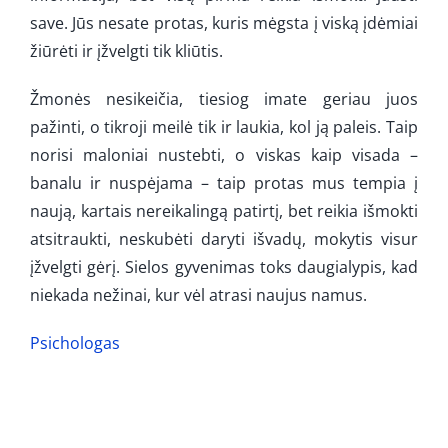
save. Jūs nesate protas, kuris mėgsta į viską įdėmiai
žiūrėti ir įžvelgti tik kliūtis.
Žmonės nesikeičia, tiesiog imate geriau juos
pažinti, o tikroji meilė tik ir laukia, kol ją paleis. Taip
norisi maloniai nustebti, o viskas kaip visada –
banalu ir nuspėjama – taip protas mus tempia į
naują, kartais nereikalingą patirtį, bet reikia išmokti
atsitraukti, neskubėti daryti išvadų, mokytis visur
įžvelgti gėrį. Sielos gyvenimas toks daugialypis, kad
niekada nežinai, kur vėl atrasi naujus namus.
Psichologas