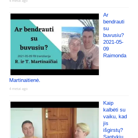
4 metai ago
Ar
bendrauti
su
buvusiu?
2021-05-
09
Raimonda
Martinaitienė.
4 metai ago
Kaip
kalbėti su
vaiku, kad
jis
išgirstų?
Santykių