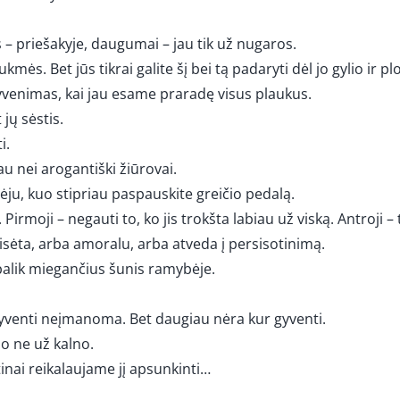
 – priešakyje, daugumai – jau tik už nugaros.
ės. Bet jūs tikrai galite šį bei tą padaryti dėl jo gylio ir plo
yvenimas, kai jau esame praradę visus plaukus.
jų sėstis.
i.
u nei arogantiški žiūrovai.
lbėju, kuo stipriau paspauskite greičio pedalą.
irmoji – negauti to, ko jis trokšta labiau už viską. Antroji – t
isėta, arba amoralu, arba atveda į persisotinimą.
– palik miegančius šunis ramybėje.
yventi neįmanoma. Bet daugiau nėra kur gyventi.
o ne už kalno.
nai reikalaujame jį apsunkinti…