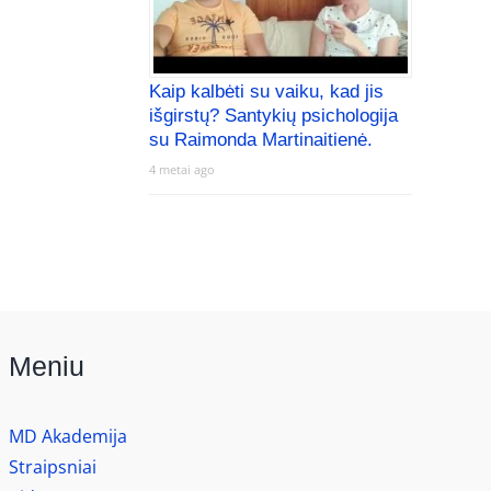
Kaip kalbėti su vaiku, kad jis
išgirstų? Santykių psichologija
su Raimonda Martinaitienė.
4 metai ago
Meniu
MD Akademija
Straipsniai