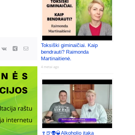
Toksiški giminaičiai. Kaip
bendrauti? Raimonda
Martinaitienė.
4 metai ago
🍷🍺👽🥃Alkoholio įtaka