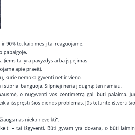
r 90% to, kaip mes į tai reaguojame.
ro pabaigoje.
iems tai yra pavyzdys arba įspėjimas.
jame apie praeitį.
, kurie nemoka gyventi net ir vieno.
stipriai banguoja. Silpnieji neria į dugną: ten ramiau.
bausmė, o nugyventi vos centimetrą gali būti palaima. Ju
ikia išspręsti šios dienos problemas. Jūs teturite ištverti ši
džiaugsmas nieko neveikti“.
ikelti – tai išgyventi. Būti gyvam yra dovana, o būti laim