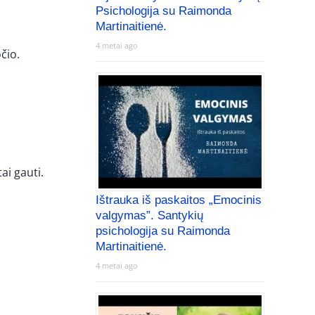
Psichologija su Raimonda
Martinaitienė.
4 metai ago
čio.
ai gauti.
Ištrauka iš paskaitos „Emocinis
valgymas”. Santykių
psichologija su Raimonda
Martinaitienė.
4 metai ago