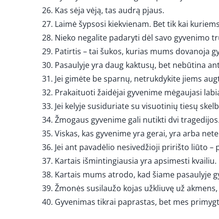
Kas sėja vėją, tas audrą pjaus.
Laimė šypsosi kiekvienam. Bet tik kai kuriems
Nieko negalite padaryti dėl savo gyvenimo trukm
Patirtis – tai šukos, kurias mums dovanoja g
Pasaulyje yra daug kaktusų, bet nebūtina ant 
Jei gimėte be sparnų, netrukdykite jiems augt
Prakaituoti žaidėjai gyvenime mėgaujasi labia
Jei kelyje susiduriate su visuotinių tiesų ske
Žmogaus gyvenime gali nutikti dvi tragedijos. P
Viskas, kas gyvenime yra gerai, yra arba nete
Jei ant pavadėlio nesivedžioji pririšto liūto 
Kartais išmintingiausia yra apsimesti kvailiu.
Kartais mums atrodo, kad šiame pasaulyje g
Žmonės susilaužo kojas užkliuvę už akmens, 
Gyvenimas tikrai paprastas, bet mes primygti