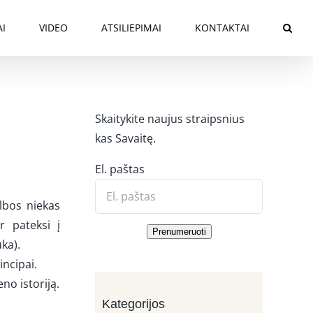
AI
VIDEO
ATSILIEPIMAI
KONTAKTAI
Skaitykite naujus straipsnius
kas Savaitę.
El. paštas
albos niekas
r pateksi į
Prenumeruoti
ka).
incipai.
no istoriją.
Kategorijos