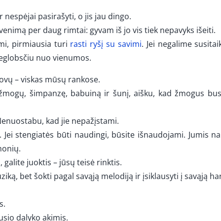
espėjai pasirašyti, o jis jau dingo.
venimą per daug rimtai: gyvam iš jo vis tiek nepavyks išeiti.
i, pirmiausia turi
rasti ryšį su savimi
. Jei negalime susitai
ieglobsčiu nuo vienumos.
ovų – viskas mūsų rankose.
ą, žmogų, šimpanzę, babuiną ir šunį, aišku, kad žmogus bus
enuostabu, kad jie nepažįstami.
 Jei stengiatės būti naudingi, būsite išnaudojami. Jumis n
monių.
galite juoktis – jūsų teisė rinktis.
iką, bet šokti pagal savąją melodiją ir įsiklausyti į savąją h
s.
ausio dalyko akimis.