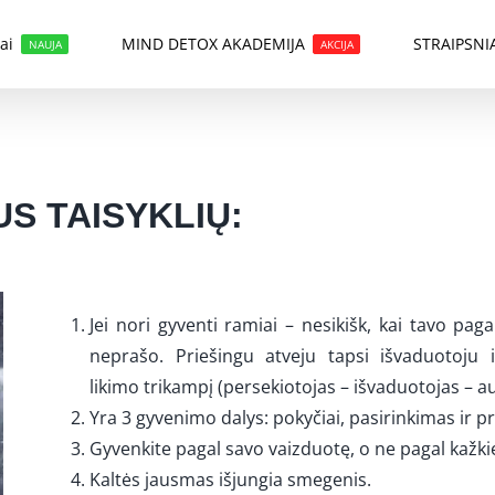
ai
MIND DETOX AKADEMIJA
STRAIPSNI
NAUJA
AKCIJA
S TAISYKLIŲ:
Jei nori gyventi ramiai – nesikišk, kai tavo pag
neprašo. Priešingu atveju tapsi išvaduotoju i
likimo trikampį (persekiotojas – išvaduotojas – au
Yra 3 gyvenimo dalys: pokyčiai, pasirinkimas ir pr
Gyvenkite pagal savo vaizduotę, o ne pagal kažkie
Kaltės jausmas išjungia smegenis.