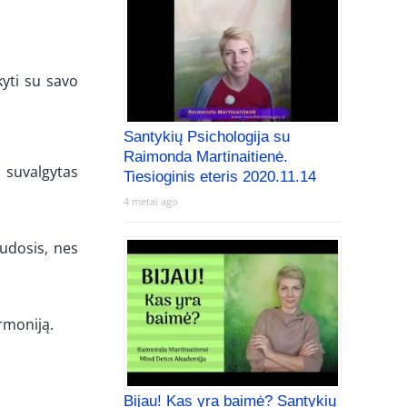
kyti su savo
Santykių Psichologija su
Raimonda Martinaitienė.
 suvalgytas
Tiesioginis eteris 2020.11.14
4 metai ago
audosis, nes
armoniją.
Bijau! Kas yra baimė? Santykių