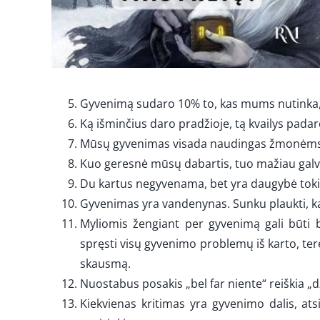
Gyvenimą sudaro 10% to, kas mums nutinka, i
Ką išminčius daro pradžioje, tą kvailys pada
Mūsų gyvenimas visada naudingas žmonėms. J
Kuo geresnė mūsų dabartis, tuo mažiau galvo
Du kartus negyvenama, bet yra daugybė tokių
Gyvenimas yra vandenynas. Sunku plaukti, kai 
Myliomis žengiant per gyvenimą gali būti 
spręsti visų gyvenimo problemų iš karto, tere
skausmą.
Nuostabus posakis „bel far niente“ reiškia „
Kiekvienas kritimas yra gyvenimo dalis, ats