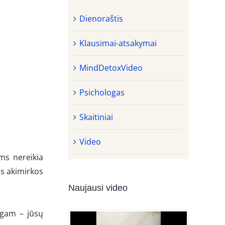
Dienoraštis
Klausimai-atsakymai
MindDetoxVideo
Psichologas
Skaitiniai
Video
ms nereikia
os akimirkos
Naujausi video
ingam – jūsų