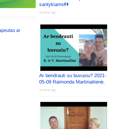
santykiams👫
4 metai ago
apeutas ar
Ar bendrauti su buvusiu? 2021-
05-09 Raimonda Martinaitienė.
4 metai ago