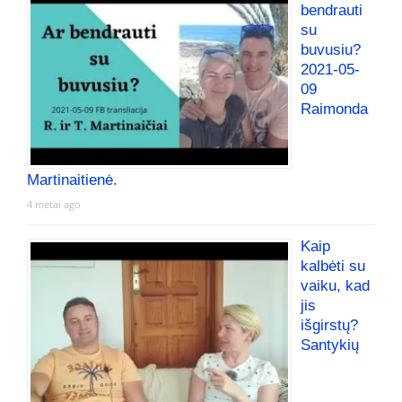
bendrauti
su
buvusiu?
2021-05-
09
Raimonda
Martinaitienė.
4 metai ago
Kaip
kalbėti su
vaiku, kad
jis
išgirstų?
Santykių