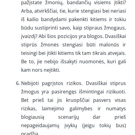
pažįstate žmonių, bandančių visiems įtikti?
Arba, atvirkščiai, tie, kurie stengiasi bei neriasi
iš kailio bandydami pakenkti kitiems ir tokiu
būdu sustiprinti savo, kaip stipraus žmogaus,
įvaizdį? Abi šios pozicijos yra blogos. Dvasiškai
stiprūs žmonės stengiasi būti malonūs ir
teisingi bei įtikti kitiems tik tam tikrais atvejais.
Be to, jie nebijo išsakyti nuomonės, kuri gali
kam nors neįtikti.
Nebijoti pagrįstos rizikos. Dvasiškai stiprus
žmogus yra pasirengęs išmintingai rizikuoti.
Bet prieš tai jis kruopščiai pasvers visas
rizikas, laimėjimo galimybes ir numatys
blogiausią scenarijų dar prieš
nepageidaujamų įvykių (jeigu tokių bus)
pradžią.