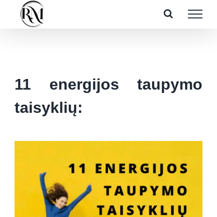
Skip
to
content
11 energijos taupymo
taisyklių: