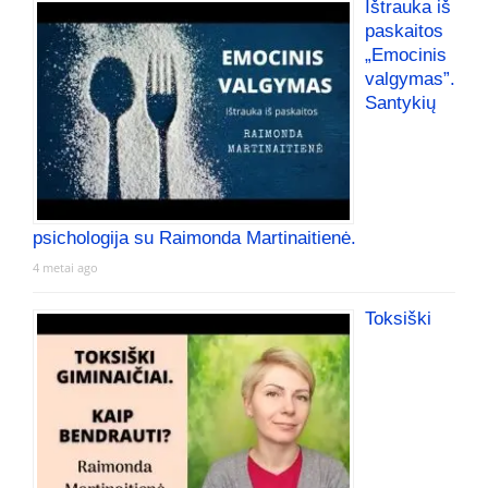
Ištrauka iš
paskaitos
„Emocinis
valgymas”.
Santykių
psichologija su Raimonda Martinaitienė.
4 metai ago
Toksiški