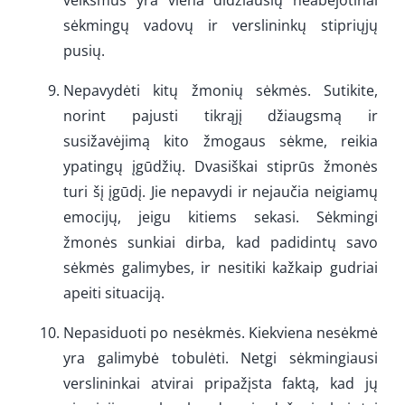
sėkmingų vadovų ir verslininkų stipriųjų
pusių.
Nepavydėti kitų žmonių sėkmės. Sutikite,
norint pajusti tikrąjį džiaugsmą ir
susižavėjimą kito žmogaus sėkme, reikia
ypatingų įgūdžių. Dvasiškai stiprūs žmonės
turi šį įgūdį. Jie nepavydi ir nejaučia neigiamų
emocijų, jeigu kitiems sekasi. Sėkmingi
žmonės sunkiai dirba, kad padidintų savo
sėkmės galimybes, ir nesitiki kažkaip gudriai
apeiti situaciją.
Nepasiduoti po nesėkmės. Kiekviena nesėkmė
yra galimybė tobulėti. Netgi sėkmingiausi
verslininkai atvirai pripažįsta faktą, kad jų