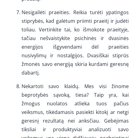
Nesigailėti praeities. Reikia turėti ypatingos
stiprybės, kad galėtum priimti praeitį ir judėti
toliau. Vertinkite tai, ko išmokote praeityje,
tačiau nešvaistykite psichinės ir dvasinės
energijos išgyvendami dėl praeities
nusivylimų ir nostalgijos. Dvasiškai stiprūs
žmonės savo energiją skiria kurdami geresnę
dabartį.
Nekartoti savo klaidų. Mes visi žinome
beprotybės sąvoką, tiesa? Taip yra, kai
žmogus nuolatos atlieka tuos pačius
veiksmus, tikėdamasis pasiekti kitokį ar netgi
geresnį rezultatą nei anksčiau. Gebėjimas
tiksliai ir produktyviai analizuoti savo
veiksmus yra viena didžiausių neabejotinai