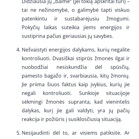
Didžiausia jų „baimė“ (jei tokią apskritai turi) –
tai ne nežinomybė, o galimybė tapti viskuo
patenkintu ir sustabarėjusiu žmogumi.
Pokyčių laikas suteikia jiems energijos ir
sustiprina pačias geriausias jų savybes.
Nešvaistyti energijos dalykams, kurių negalite
kontroliuoti. Dvasiškai stiprūs žmonės ilgai ir
nuobodžiai nesiskundžia dėl spūsčių,
pamesto bagažo ir, svarbiausia, kitų žmonių.
Jie priima šiuos faktus kaip įvykius, kurių jie
negali kontroliuoti. Sunkioje situacijoje
sėkmingi žmonės supranta, kad vienintelis
dalykas, kurį jie gali valdyti, yra jų pačių
reakcija ir požiūris į susiklosčiusią situaciją.
Nesijaudinti dėl to, ar visiems patiksite. Ar