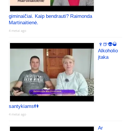
giminaičiai. Kaip bendrauti? Raimonda
Martinaitienė.
4 metai ago
🍷🍺👽🥃
Alkoholio
įtaka
santykiams👫
4 metai ago
Ar