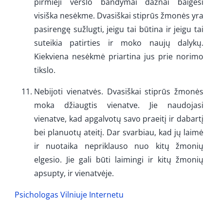
pirmieji verslo bandymai dažnai baigėsi
visiška nesėkme. Dvasiškai stiprūs žmonės yra
pasirengę sužlugti, jeigu tai būtina ir jeigu tai
suteikia patirties ir moko naujų dalykų.
Kiekviena nesėkmė priartina jus prie norimo
tikslo.
Nebijoti vienatvės. Dvasiškai stiprūs žmonės
moka džiaugtis vienatve. Jie naudojasi
vienatve, kad apgalvotų savo praeitį ir dabartį
bei planuotų ateitį. Dar svarbiau, kad jų laimė
ir nuotaika nepriklauso nuo kitų žmonių
elgesio. Jie gali būti laimingi ir kitų žmonių
apsupty, ir vienatvėje.
Psichologas Vilniuje Internetu