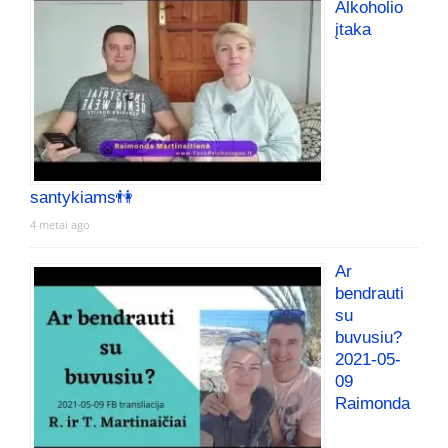
Alkoholio
įtaka
santykiams👫
4 metai ago
Ar
bendrauti
su
buvusiu?
2021-05-
09
Raimonda