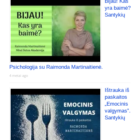
Bijau! Kas
yra baimė?
Santykių
Psichologija su Raimonda Martinaitienė.
4 metai ago
Ištrauka iš
paskaitos
„Emocinis
valgymas”.
Santykių