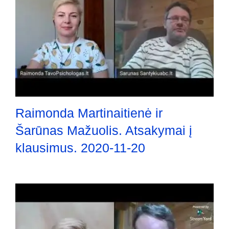
Raimonda Martinaitienė ir
Šarūnas Mažuolis. Atsakymai į
klausimus. 2020-11-20