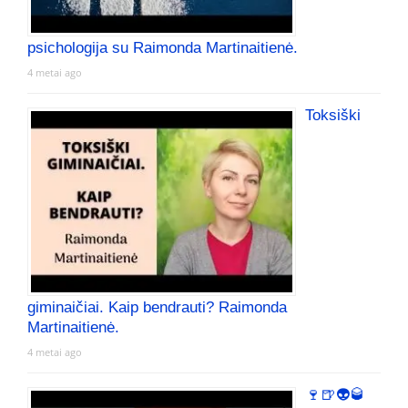
psichologija su Raimonda Martinaitienė.
4 metai ago
Toksiški
giminaičiai. Kaip bendrauti? Raimonda
Martinaitienė.
4 metai ago
🍷🍺👽🥃