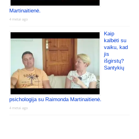
Martinaitienė.
4 metai ago
Kaip
kalbėti su
vaiku, kad
jis
išgirstų?
Santykių
psichologija su Raimonda Martinaitienė.
4 metai ago