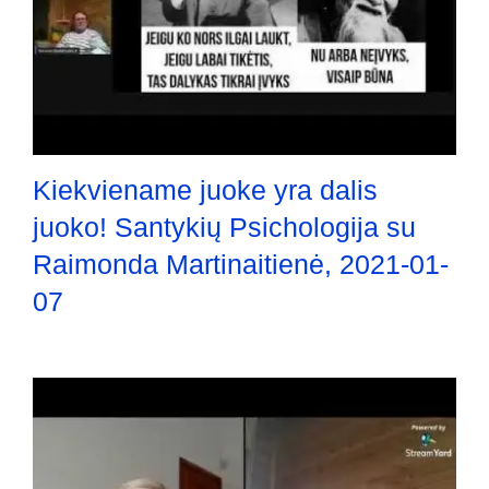
Kiekviename juoke yra dalis
juoko! Santykių Psichologija su
Raimonda Martinaitienė, 2021-01-
07