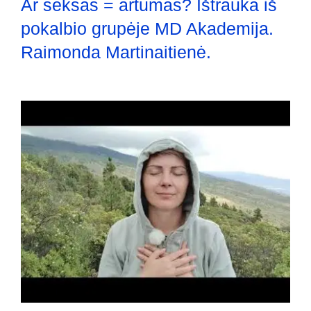
Ar seksas = artumas? Ištrauka iš
pokalbio grupėje MD Akademija.
Raimonda Martinaitienė.